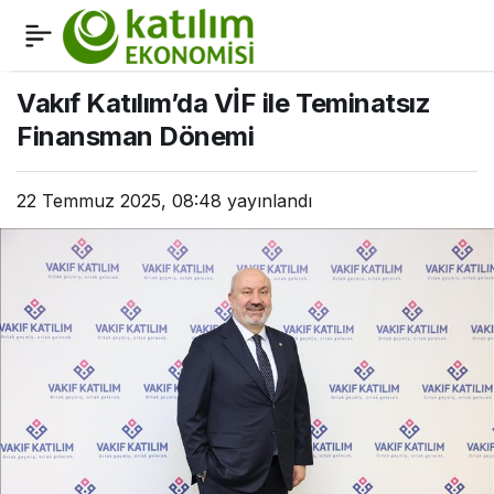
Hayat Finans, Dijital
0
Paylaş
Kapsayıcılığı ‘Avantajlı
Vakıf Katılım’da VİF ile Teminatsız
Finansman Dönemi
Hesap’ ile Genişletiyor
22 Temmuz 2025, 08:48
yayınlandı