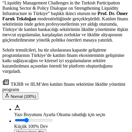
“Liquidity Management Challenges in the Turkish Participation
Banking Sector & Policy Dialogue on Strengthening Liquidity
Infrastructure in Türkiye” başlıklı ikinci oturum ise
Prof. Dr. Ömer
Faruk Tekdoğan
moderatörlüğünde gerçekleştirildi. Katılım finans
sektörünün önde gelen profesyonellerinin yer aldığı oturumda,
Türkiye’de katılım bankacılığı sektörünün likidite yönetimine ilişkin
mevcut uygulamalar, karşılaşılan zorluklar ve likidite altyapısının
güçlendirilmesine yönelik politika önerileri masaya yatırıldı.
Sektör temsilcileri, bu tür uluslararası kapasite geliştirme
programlarının Türkiye’de katılım finans ekosisteminin gelişimine
katkı sağlayacağını ve küresel iyi uygulamaların sektöre
kazandırılması açısından önemli bir platform oluşturduğunu
vurguladı.
TKBB ve IILM’den katılım finans sektörüne likidite yönetimi
programı
Normal (100%)
Yazı Boyutunu Ayarla
Okuma rahatlığı için seçin
Küçük
100%
Dev