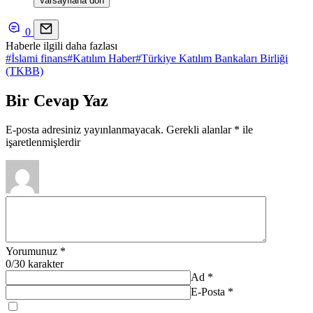
Varsayılana dön
0
Haberle ilgili daha fazlası
#
İslami finans
#
Katılım Haber
#
Türkiye Katılım Bankaları Birliği
(TKBB)
Bir Cevap Yaz
E-posta adresiniz yayınlanmayacak.
Gerekli alanlar
*
ile
işaretlenmişlerdir
Yorumunuz
*
0
/30 karakter
Ad
*
E-Posta
*