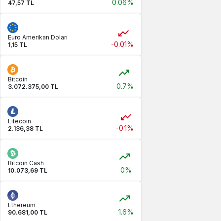
0.06%
47,57 TL
Euro Amerikan Doları
-0.01%
1,15 TL
Bitcoin
0.7%
3.072.375,00 TL
Litecoin
-0.1%
2.136,38 TL
Bitcoin Cash
0%
10.073,69 TL
Ethereum
1.6%
90.681,00 TL