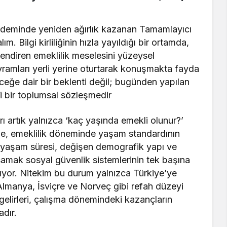
minde yeniden ağırlık kazanan Tamamlayıcı
ım. Bilgi kirliliğinin hızla yayıldığı bir ortamda,
lendiren emeklilik meselesini yüzeysel
avramları yerli yerine oturtarak konuşmakta fayda
leceğe dair bir beklenti değil; bugünden yapılan
li bir toplumsal sözleşmedir
rı artık yalnızca ‘kaç yaşında emekli olunur?’
sele, emeklilik döneminde yaşam standardının
an yaşam süresi, değişen demografik yapı ve
asamak sosyal güvenlik sistemlerinin tek başına
ırıyor. Nitekim bu durum yalnızca Türkiye’ye
lmanya, İsviçre ve Norveç gibi refah düzeyi
gelirleri, çalışma dönemindeki kazançların
adır.