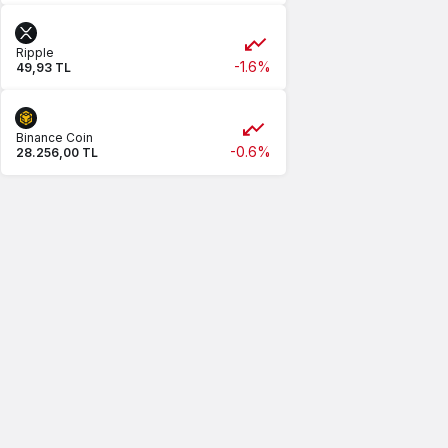
Ripple
-1.6%
49,93 TL
Binance Coin
-0.6%
28.256,00 TL