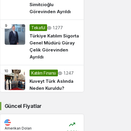
Simitcioğlu
Görevinden Ayrıldı
9
1.277
Tekafül
Türkiye Katılım Sigorta
Genel Müdürü Güray
Çelik Görevinden
Ayrıldı
10
1.247
Katılım Finansı
Kuveyt Türk Aslında
Neden Kuruldu?
Güncel Fiyatlar
Amerikan Doları