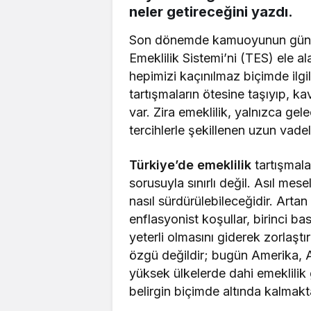
neler getireceğini yazdı.
Son dönemde kamuoyunun günde
Emeklilik Sistemi’ni (TES) ele alal
hepimizi kaçınılmaz biçimde ilgi
tartışmaların ötesine taşıyıp, k
var. Zira emeklilik, yalnızca ge
tercihlerle şekillenen uzun vade
Türkiye’de emeklilik
tartışmala
sorusuyla sınırlı değil. Asıl me
nasıl sürdürülebileceğidir. Art
enflasyonist koşullar, birinci b
yeterli olmasını giderek zorlaşt
özgü değildir; bugün Amerika, A
yüksek ülkelerde dahi emeklilik 
belirgin biçimde altında kalmakt