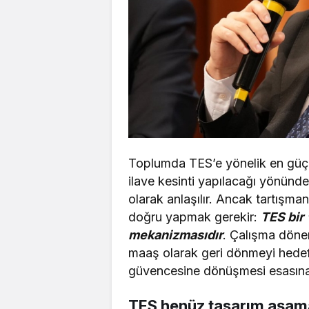
Toplumda TES’e yönelik en güçl
ilave kesinti yapılacağı yönünde
olarak anlaşılır. Ancak tartışman
doğru yapmak gerekir:
TES bir 
mekanizmasıdır
. Çalışma dönem
maaş olarak geri dönmeyi hedefler
güvencesine dönüşmesi esasına
TES henüz tasarım aşam