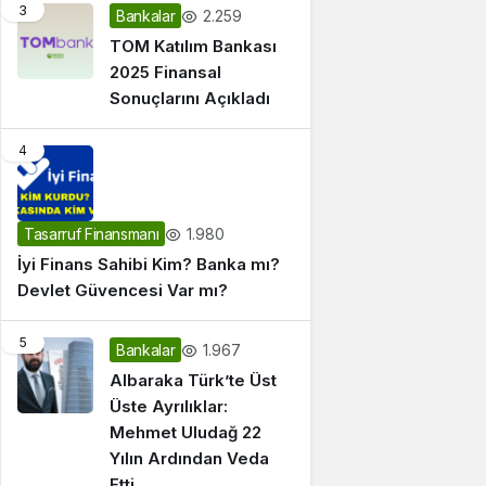
3
2.259
Bankalar
TOM Katılım Bankası
2025 Finansal
Sonuçlarını Açıkladı
4
1.980
Tasarruf Finansmanı
İyi Finans Sahibi Kim? Banka mı?
Devlet Güvencesi Var mı?
5
1.967
Bankalar
Albaraka Türk’te Üst
Üste Ayrılıklar:
Mehmet Uludağ 22
Yılın Ardından Veda
Etti