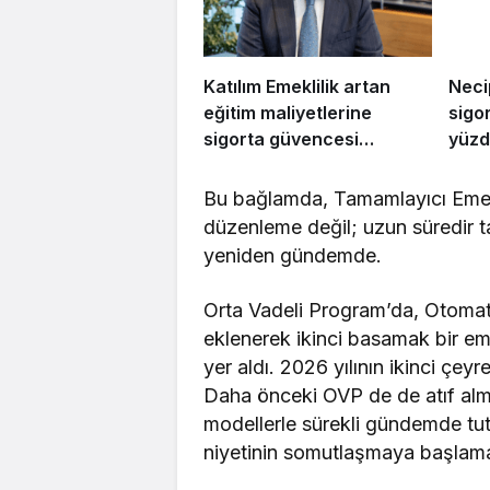
Katılım Emeklilik artan
Neci
eğitim maliyetlerine
sigor
sigorta güvencesi
yüzd
sunuyor
Bu bağlamda, Tamamlayıcı Emekli
düzenleme değil; uzun süredir ta
yeniden gündemde.
Orta Vadeli Program’da, Otomati
eklenerek ikinci basamak bir em
yer aldı. 2026 yılının ikinci çey
Daha önceki OVP de de atıf almı
modellerle sürekli gündemde tut
niyetinin somutlaşmaya başlama