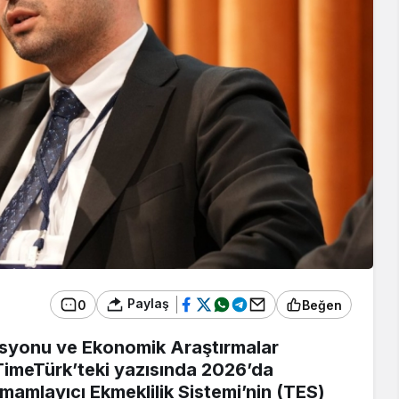
Paylaş
0
Beğen
rasyonu ve Ekonomik Araştırmalar
, TimeTürk’teki yazısında 2026’da
mamlayıcı Ekmeklilik Sistemi’nin (TES)