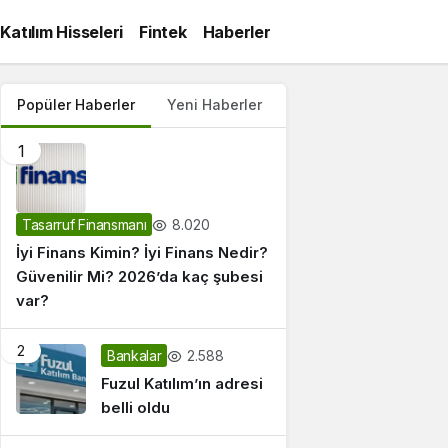
Katılım Hisseleri
Fintek
Haberler
Popüler Haberler
Yeni Haberler
1
8.020
Tasarruf Finansmanı
İyi Finans Kimin? İyi Finans Nedir?
Güvenilir Mi? 2026’da kaç şubesi
var?
2
2.588
Bankalar
Fuzul Katılım’ın adresi
belli oldu