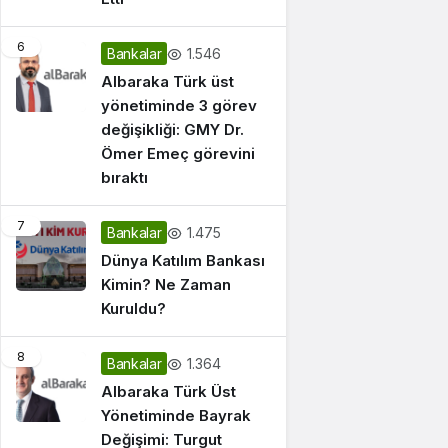
6
1.546
Bankalar
Albaraka Türk üst
yönetiminde 3 görev
değişikliği: GMY Dr.
Ömer Emeç görevini
bıraktı
7
1.475
Bankalar
Dünya Katılım Bankası
Kimin? Ne Zaman
Kuruldu?
8
1.364
Bankalar
Albaraka Türk Üst
Yönetiminde Bayrak
Değişimi: Turgut