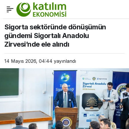
Katılım Emeklilik Analiz
0
Paylaş
Etti: Doğru Fon
Sigorta sektöründe dönüşümün
gündemi Sigortalı Anadolu
Dağılımıyla Birikimlerin
Zirvesi’nde ele alındı
%65’i Getiriden
14 Mayıs 2026, 04:44
yayınlandı
Oluşuyor