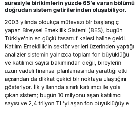
süresiyle birikimlerin yüzde 65’e varan bölümü
doğrudan sistem getirilerinden oluşabiliyor.
2003 yılında oldukça mütevazı bir başlangıç
yapan Bireysel Emeklilik Sistemi (BES), bugün
Türkiye’nin en güçlü tasarruf kalesi haline geldi.
Katılım Emeklilik’in sektör verileri üzerinden yaptığı
analizler sistemin yalnızca toplam fon büyüklüğü
ve katılımcı sayısı bakımından değil, bireylerin
uzun vadeli finansal planlamasında yarattığı etki
açısından da dikkat çekici bir noktaya ulaştığını
gösteriyor. İlk yıllarında sınırlı katılımcı ile yola
çıkan sistem; bugün 10 milyonu aşan katılımcı
sayısı ve 2,4 trilyon TL’yi aşan fon büyüklüğüyle
dev bir ekosisteme dönüşmüş bulunuyor. BES,
altın ve gümüş gibi emtiaların yanı sıra hisse
senedi ve döviz gibi geniş fon çeşitliliğiyle yatırım
imkânı sunarak, her yıl enflasyonun üzerinde getiri