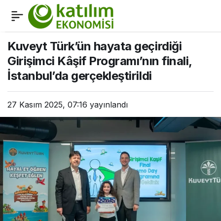
Vakıf Katılım/Akben:
2
Paylaş
Katılım bankacılığı
Kuveyt Türk’ün hayata geçirdiği
Girişimci Kâşif Programı’nın finali,
2025’te tüm zorluklara
İstanbul’da gerçekleştirildi
rağmen aktiflerini yüzde
27 Kasım 2025, 07:16
yayınlandı
45 büyüttü