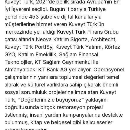
Kuveyt Türk, 2021’de de ilk sırada Avrupa’nın En
İyi İşvereni seçildi. Bugün itibarıyla Türkiye
genelinde 453 şube ve dijital kanallarıyla
müşterilerine hizmet veren Kuveyt Türk’ün
merkezinde yer aldığı Kuveyt Türk Finans Grubu
çatısı altında Neova Katılım Sigorta, Architecht,
Kuveyt Türk Portföy, Kuveyt Türk Yatırım, Körfez
GYO, Katılım Emeklilik, Sağlam Finansal
Teknolojiler, KT Sağlam Gayrimenkul ile
Almanya’daki KT Bank AG yer alıyor. Operasyonel
çalışmalarının yanı sıra toplumsal değerleri temel
alarak ve kültürel varlıklara sahip çıkarak önemli
sosyal sorumluluk projelerine imza atan Kuveyt
Türk, “Değerlerimizle büyüyoruz” yaklaşımı
doğrultusunda birçok restorasyon projesi
üstlenmiş, insani yardım kampanyalarına destekte
bulunmuş, kitap ve belgesel gibi kalıcı eserler
ortaya koymuştur.