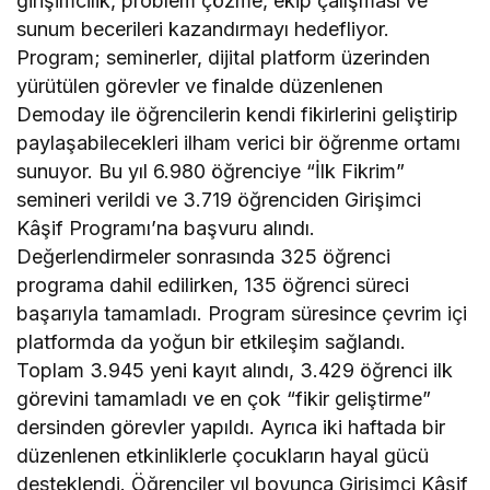
girişimcilik, problem çözme, ekip çalışması ve
sunum becerileri kazandırmayı hedefliyor.
Program; seminerler, dijital platform üzerinden
yürütülen görevler ve finalde düzenlenen
Demoday ile öğrencilerin kendi fikirlerini geliştirip
paylaşabilecekleri ilham verici bir öğrenme ortamı
sunuyor. Bu yıl 6.980 öğrenciye “İlk Fikrim”
semineri verildi ve 3.719 öğrenciden Girişimci
Kâşif Programı’na başvuru alındı.
Değerlendirmeler sonrasında 325 öğrenci
programa dahil edilirken, 135 öğrenci süreci
başarıyla tamamladı. Program süresince çevrim içi
platformda da yoğun bir etkileşim sağlandı.
Toplam 3.945 yeni kayıt alındı, 3.429 öğrenci ilk
görevini tamamladı ve en çok “fikir geliştirme”
dersinden görevler yapıldı. Ayrıca iki haftada bir
düzenlenen etkinliklerle çocukların hayal gücü
desteklendi. Öğrenciler yıl boyunca Girişimci Kâşif