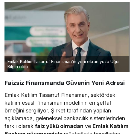
uygulaması başladı
Emlak Katılım Tasarruf Finansman’ın yeni ekran yüzü Uğur
Bilgin oldu
Faizsiz Finansmanda Güvenin Yeni Adresi
​Emlak Katılım Tasarruf Finansman, sektördeki
katılım esaslı finansman modelinin en şeffaf
örneğini sergiliyor. Şirket tarafından yapılan
açıklamada, geleneksel bankacılık sistemlerinden
farklı olarak
faiz yükü olmadan
ve
Emlak Katılım
Bankası güvencesiyle
müşterilerin hayallerine