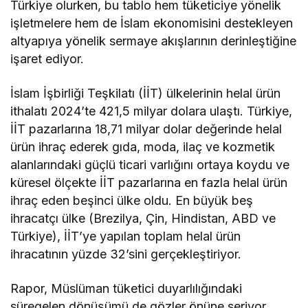
Türkiye olurken, bu tablo hem tüketiciye yönelik
işletmelere hem de İslam ekonomisini destekleyen
altyapıya yönelik sermaye akışlarının derinleştiğine
işaret ediyor.
İslam İşbirliği Teşkilatı (İİT) ülkelerinin helal ürün
ithalatı 2024’te 421,5 milyar dolara ulaştı. Türkiye,
İİT pazarlarına 18,71 milyar dolar değerinde helal
ürün ihraç ederek gıda, moda, ilaç ve kozmetik
alanlarındaki güçlü ticari varlığını ortaya koydu ve
küresel ölçekte İİT pazarlarına en fazla helal ürün
ihraç eden beşinci ülke oldu. En büyük beş
ihracatçı ülke (Brezilya, Çin, Hindistan, ABD ve
Türkiye), İİT’ye yapılan toplam helal ürün
ihracatının yüzde 32’sini gerçekleştiriyor.
Rapor, Müslüman tüketici duyarlılığındaki
süregelen dönüşümü de gözler önüne seriyor.