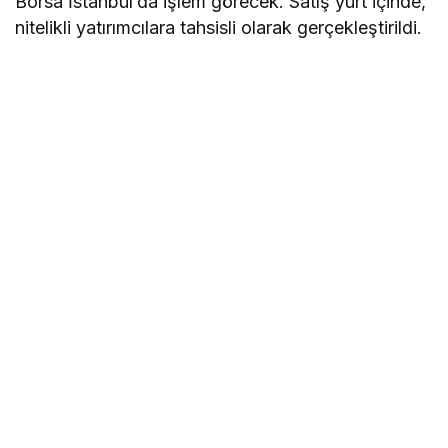
Borsa İstanbul’da işlem görecek. Satış yurt içinde,
nitelikli yatırımcılara tahsisli olarak gerçekleştirildi.