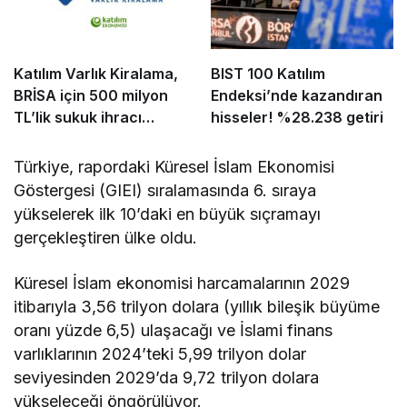
Katılım Varlık Kiralama,
BIST 100 Katılım
BRİSA için 500 milyon
Endeksi’nde kazandıran
TL’lik sukuk ihracı
hisseler! %28.238 getiri
tamamladı
Türkiye, rapordaki Küresel İslam Ekonomisi
Göstergesi (GIEI) sıralamasında 6. sıraya
yükselerek ilk 10’daki en büyük sıçramayı
gerçekleştiren ülke oldu.
Küresel İslam ekonomisi harcamalarının 2029
itibarıyla 3,56 trilyon dolara (yıllık bileşik büyüme
oranı yüzde 6,5) ulaşacağı ve İslami finans
varlıklarının 2024’teki 5,99 trilyon dolar
seviyesinden 2029’da 9,72 trilyon dolara
yükseleceği öngörülüyor.