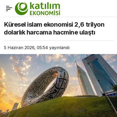
Bakan Şimşek: İslami
0
Paylaş
finans olarak kat
Küresel islam ekonomisi 2,6 trilyon
dolarlık harcama hacmine ulaştı
etmemiz gereken bir yol
5 Haziran 2026, 05:54
yayınlandı
var