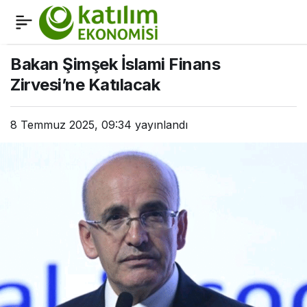
Katılım bankalarının yeni
0
Paylaş
başkanı Akben
Bakan Şimşek İslami Finans
Zirvesi’ne Katılacak
8 Temmuz 2025, 09:34
yayınlandı