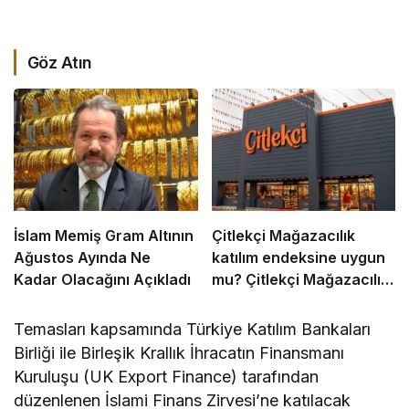
Göz Atın
İslam Memiş Gram Altının
Çitlekçi Mağazacılık
Ağustos Ayında Ne
katılım endeksine uygun
Kadar Olacağını Açıkladı
mu? Çitlekçi Mağazacılık
caiz mi? Halka arz helal
mi?
Temasları kapsamında Türkiye Katılım Bankaları
Birliği ile Birleşik Krallık İhracatın Finansmanı
Kuruluşu (UK Export Finance) tarafından
düzenlenen İslami Finans Zirvesi’ne katılacak