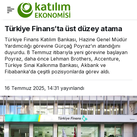
BES Fonları 1,5 Trilyonu
0
Paylaş
Aştı: Hedef 5 Trilyon TL
Türkiye Finans’ta üst düzey atama
Türkiye Finans Katılım Bankası, Hazine Genel Müdür
Yardımcılığı görevine Gürçağ Poyraz’ın atandığını
duyurdu. 8 Temmuz itibarıyla yeni görevine başlayan
Poyraz, daha önce Lehman Brothers, Accenture,
Türkiye Sınai Kalkınma Bankası, Akbank ve
Fibabanka'da çeşitli pozisyonlarda görev aldı.
16 Temmuz 2025, 14:31
yayınlandı