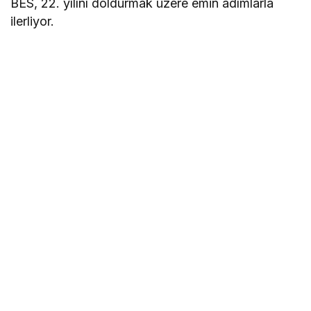
BES, 22. yılını doldurmak üzere emin adımlarla
ilerliyor.