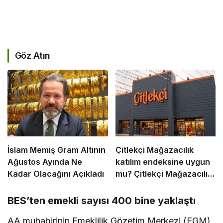
Göz Atın
İslam Memiş Gram Altının
Çitlekçi Mağazacılık
Ağustos Ayında Ne
katılım endeksine uygun
Kadar Olacağını Açıkladı
mu? Çitlekçi Mağazacılık
caiz mi? Halka arz helal
mi?
BES’ten emekli sayısı 400 bine yaklaştı
AA muhabirinin Emeklilik Gözetim Merkezi (EGM)