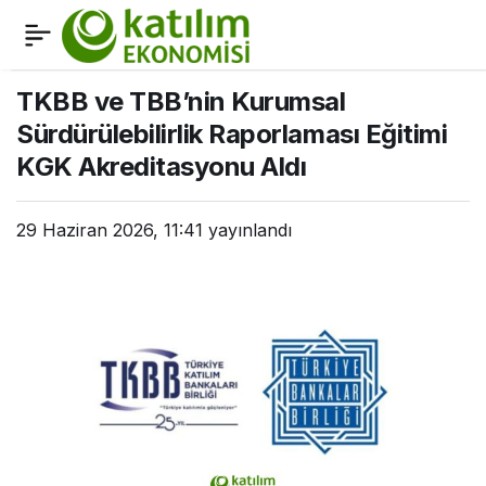
Katılım bankacılığı
0
Paylaş
derinleşerek büyüyecek
TKBB ve TBB’nin Kurumsal
Sürdürülebilirlik Raporlaması Eğitimi
KGK Akreditasyonu Aldı
29 Haziran 2026, 11:41
yayınlandı