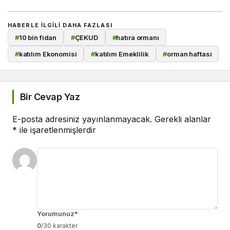
HABERLE ILGILI DAHA FAZLASI
#
10 bin fidan
#
ÇEKUD
#
hatıra ormanı
#
katılım Ekonomisi
#
katılım Emeklilik
#
orman haftası
Bir Cevap Yaz
E-posta adresiniz yayınlanmayacak.
Gerekli alanlar
*
ile işaretlenmişlerdir
Yorumunuz
*
0
/30 karakter