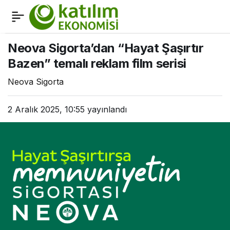
Katılım Emeklilik 10 bin
0
Paylaş
fidanı toprakla
Neova Sigorta’dan “Hayat Şaşırtır
Bazen” temalı reklam film serisi
buluşturdu!
Neova Sigorta
2 Aralık 2025, 10:55
yayınlandı