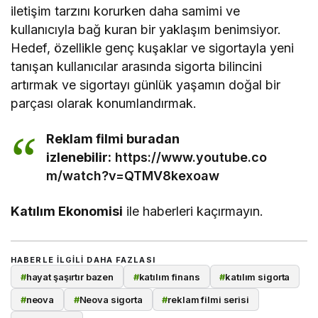
iletişim tarzını korurken daha samimi ve
kullanıcıyla bağ kuran bir yaklaşım benimsiyor.
Hedef, özellikle genç kuşaklar ve sigortayla yeni
tanışan kullanıcılar arasında sigorta bilincini
artırmak ve sigortayı günlük yaşamın doğal bir
parçası olarak konumlandırmak.
Reklam filmi buradan
izlenebilir:
https://www.youtube.co
m/watch?v=QTMV8kexoaw
Katılım Ekonomisi
ile haberleri kaçırmayın.
HABERLE ILGILI DAHA FAZLASI
#
hayat şaşırtır bazen
#
katılım finans
#
katılım sigorta
#
neova
#
Neova sigorta
#
reklam filmi serisi