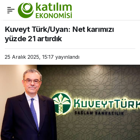
Ziraat Katılım’ın 2026
0
Paylaş
hedefleri nedir?
Kuveyt Türk/Uyan: Net karımızı
yüzde 21 artırdık
25 Aralık 2025, 15:17
yayınlandı