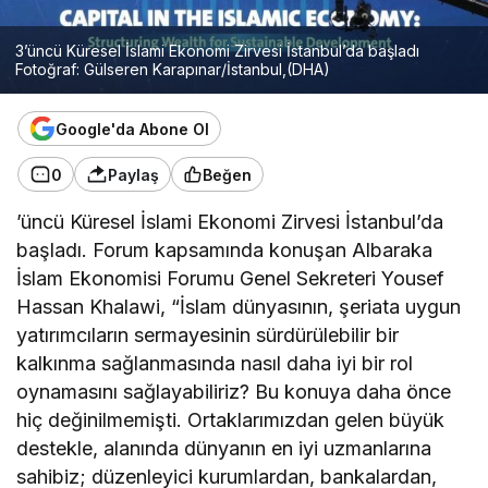
3’üncü Küresel İslami Ekonomi Zirvesi İstanbul’da başladı
Fotoğraf: Gülseren Karapınar/İstanbul,(DHA)
Google'da Abone Ol
0
Paylaş
Beğen
’üncü Küresel İslami Ekonomi Zirvesi İstanbul’da
başladı. Forum kapsamında konuşan Albaraka
İslam Ekonomisi Forumu Genel Sekreteri Yousef
Hassan Khalawi, “İslam dünyasının, şeriata uygun
yatırımcıların sermayesinin sürdürülebilir bir
kalkınma sağlanmasında nasıl daha iyi bir rol
oynamasını sağlayabiliriz? Bu konuya daha önce
hiç değinilmemişti. Ortaklarımızdan gelen büyük
destekle, alanında dünyanın en iyi uzmanlarına
sahibiz; düzenleyici kurumlardan, bankalardan,