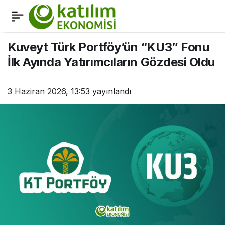
3’üncü Küresel İslami
0
Paylaş
Ekonomi Zirvesi
Kuveyt Türk Portföy’ün “KU3” Fonu
İlk Ayında Yatırımcıların Gözdesi Oldu
İstanbul’da başladı
3 Haziran 2026, 13:53
yayınlandı