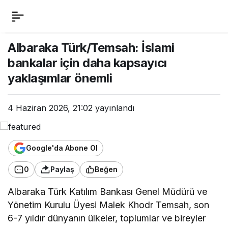
Albaraka Türk/Temsah:
0
İslami bankalar için
Albaraka Türk/Temsah: İslami
bankalar için daha kapsayıcı
daha kapsayıcı
yaklaşımlar önemli
yaklaşımlar önemli
4 Haziran 2026, 21:02
yayınlandı
Google'da Abone Ol
0
Paylaş
Beğen
Albaraka Türk Katılım Bankası Genel Müdürü ve
Yönetim Kurulu Üyesi Malek Khodr Temsah, son
6-7 yıldır dünyanın ülkeler, toplumlar ve bireyler