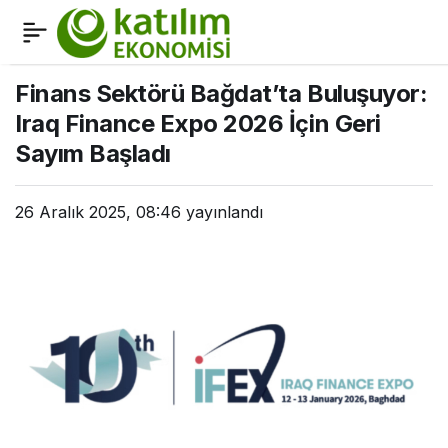
Paranın Hikâyesi Pera
0
Paylaş
Müzesi’nde Anlatılıyor
Finans Sektörü Bağdat’ta Buluşuyor:
Iraq Finance Expo 2026 İçin Geri
Sayım Başladı
26 Aralık 2025, 08:46
yayınlandı