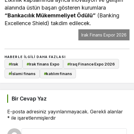
alanında üstün başarı gösteren kurumlara
“Bankacılık Mükemmeliyet Ödülü”
(Banking
Excellence Shield) takdim edilecek.
Irak Finans Expor 2026
HABERLE ILGILI DAHA FAZLASI
#
Irak
#
Irak finans Expo
#
Iraq Finance Expo 2026
#
İslami finans
#
katılım finans
Bir Cevap Yaz
E-posta adresiniz yayınlanmayacak.
Gerekli alanlar
*
ile işaretlenmişlerdir