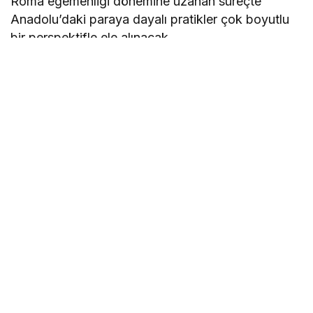
Roma egemenliği dönemine uzanan süreçte
Anadolu’daki paraya dayalı pratikler çok boyutlu
bir perspektifle ele alınacak.