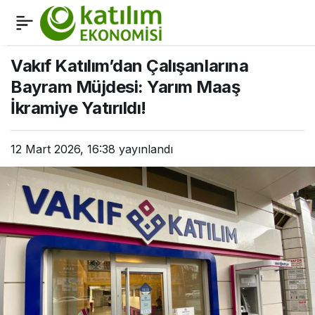
Bakan Kurum, Emlak
0
Paylaş
Katılım 100. Yıl İftar
Vakıf Katılım’dan Çalışanlarına
Bayram Müjdesi: Yarım Maaş
Programı’na katıldı
İkramiye Yatırıldı!
12 Mart 2026, 16:38
yayınlandı