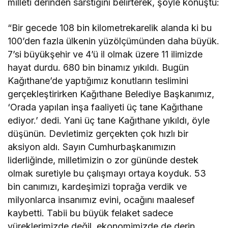
milleti derinden sarstığını belirterek, şöyle konuştu:
“Bir gecede 108 bin kilometrekarelik alanda ki bu
100’den fazla ülkenin yüzölçümünden daha büyük.
7’si büyükşehir ve 4’ü il olmak üzere 11 ilimizde
hayat durdu. 680 bin binamız yıkıldı. Bugün
Kağıthane’de yaptığımız konutların teslimini
gerçekleştirirken Kağıthane Belediye Başkanımız,
‘Orada yapılan inşa faaliyeti üç tane Kağıthane
ediyor.’ dedi. Yani üç tane Kağıthane yıkıldı, öyle
düşünün. Devletimiz gerçekten çok hızlı bir
aksiyon aldı. Sayın Cumhurbaşkanımızın
liderliğinde, milletimizin o zor gününde destek
olmak suretiyle bu çalışmayı ortaya koyduk. 53
bin canımızı, kardeşimizi toprağa verdik ve
milyonlarca insanımız evini, ocağını maalesef
kaybetti. Tabii bu büyük felaket sadece
yüreklerimizde değil, ekonomimizde de derin