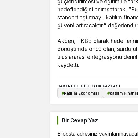
güçlendirilmesi ve eğitim ile farkı
hedeflendiğini anımsatarak, “Bu
standartlaştırmayı, katılım fina
güveni artıracaktır.” değerlend
Akben, TKBB olarak hedeflerinin 
dönüşümde öncü olan, sürdürülebi
uluslararası entegrasyonu derinl
kaydetti.
HABERLE ILGILI DAHA FAZLASI
#
katılım Ekonomisi
#
katılım Finans
Bir Cevap Yaz
E-posta adresiniz yayınlanmayaca