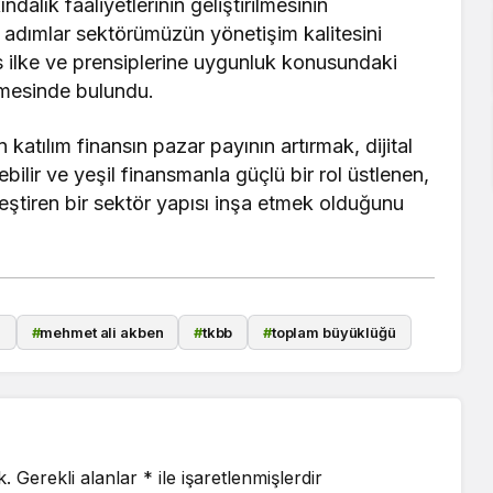
ndalık faaliyetlerinin geliştirilmesinin
 adımlar sektörümüzün yönetişim kalitesini
ns ilke ve prensiplerine uygunluk konusundaki
irmesinde bulundu.
katılım finansın pazar payının artırmak, dijital
lir ve yeşil finansmanla güçlü bir rol üstlenen,
eştiren bir sektör yapısı inşa etmek olduğunu
ı
#
mehmet ali akben
#
tkbb
#
toplam büyüklüğü
k.
Gerekli alanlar
*
ile işaretlenmişlerdir