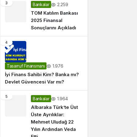
3
2.259
Bankalar
TOM Katılım Bankası
2025 Finansal
Sonuçlarını Açıkladı
4
1.976
Tasarruf Finansmanı
İyi Finans Sahibi Kim? Banka mı?
Devlet Güvencesi Var mı?
5
1.964
Bankalar
Albaraka Türk’te Üst
Üste Ayrılıklar:
Mehmet Uludağ 22
Yılın Ardından Veda
Etti