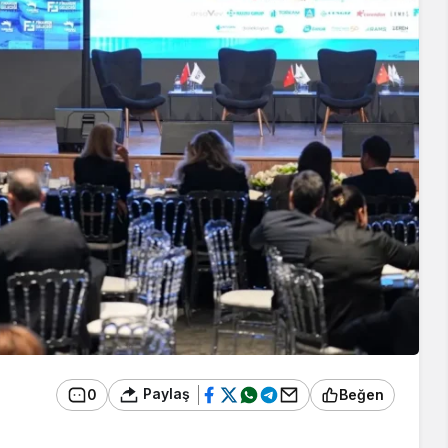
Paylaş
0
Beğen