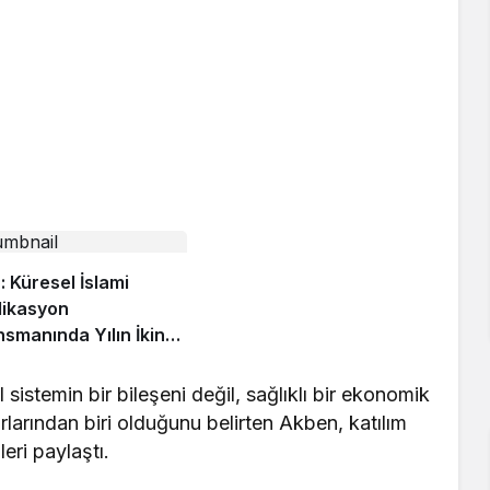
: Küresel İslami
ikasyon
nsmanında Yılın İkinci
sında Ilımlı Büyüme
eniyor
l sistemin bir bileşeni değil, sağlıklı bir ekonomik
arından biri olduğunu belirten Akben, katılım
leri paylaştı.