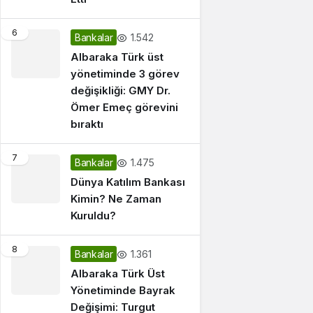
6
1.542
Bankalar
Albaraka Türk üst
yönetiminde 3 görev
değişikliği: GMY Dr.
Ömer Emeç görevini
bıraktı
7
1.475
Bankalar
Dünya Katılım Bankası
Kimin? Ne Zaman
Kuruldu?
8
1.361
Bankalar
Albaraka Türk Üst
Yönetiminde Bayrak
Değişimi: Turgut