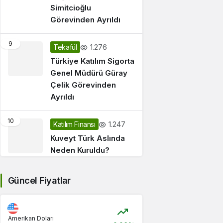
Simitcioğlu
Görevinden Ayrıldı
9
1.276
Tekafül
Türkiye Katılım Sigorta
Genel Müdürü Güray
Çelik Görevinden
Ayrıldı
10
1.247
Katılım Finansı
Kuveyt Türk Aslında
Neden Kuruldu?
Güncel Fiyatlar
Amerikan Doları