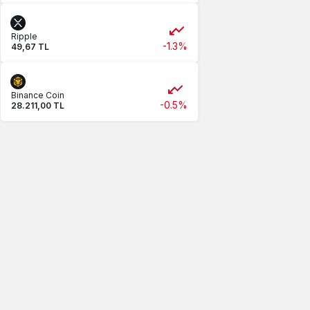
Ripple
-1.3%
49,67 TL
Binance Coin
-0.5%
28.211,00 TL