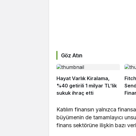
Göz Atın
Hayat Varlık Kiralama,
Fitch
%40 getirili 1 milyar TL’lik
Send
sukuk ihraç etti
Fina
Yarı
Bekl
Katılım finansın yalnızca finansa
büyümenin de tamamlayıcı unsurl
finans sektörüne ilişkin bazı veri