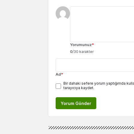
Yorumunuz
*
0
/30 karakter
Ad
*
Bir dahaki sefere yorum yaptığımda kull
tarayıcıya kaydet.
Yorum Gönder