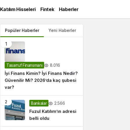
Katılım Hisseleri
Fintek
Haberler
Popüler Haberler
Yeni Haberler
1
8.016
Tasarruf Finansmanı
İyi Finans Kimin? İyi Finans Nedir?
Güvenilir Mi? 2026’da kaç şubesi
var?
2
2.566
Bankalar
Fuzul Katılım’ın adresi
belli oldu