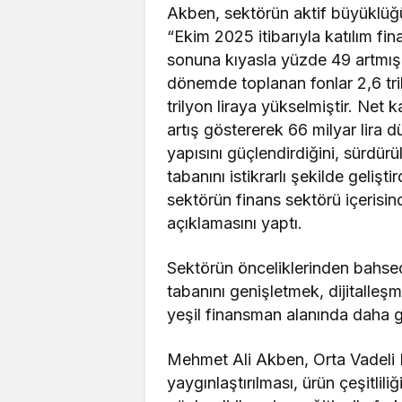
Akben, sektörün aktif büyüklüğü 
“Ekim 2025 itibarıyla katılım fi
sonuna kıyasla yüzde 49 artmış 3
dönemde toplanan fonlar 2,6 tril
trilyon liraya yükselmiştir. Net
artış göstererek 66 milyar lira d
yapısını güçlendirdiğini, sürdürü
tabanını istikrarlı şekilde geliş
sektörün finans sektörü içerisin
açıklamasını yaptı.
Sektörün önceliklerinden bahsed
tabanını genişletmek, dijitalleşm
yeşil finansman alanında daha gü
Mehmet Ali Akben, Orta Vadeli 
yaygınlaştırılması, ürün çeşitlili