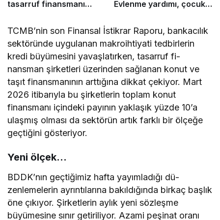
tasarruf finansmanı
Evlenme yardımı, çocuk
modeli
desteği ve kira desteği
uygulaması başladı
TCM­B’nin son Finansal İstikrar Raporu, bankacılık
sektöründe uygulanan makroihtiyati tedbirle­rin
kredi büyümesini yavaşlatırken, tasarruf fi­
nansman şirketleri üzerinden sağlanan konut ve
taşıt finansmanının arttığına dikkat çekiyor. Mart
2026 itibarıyla bu şirketlerin toplam ko­nut
finansmanı içindeki payının yaklaşık yüzde 10’a
ulaşmış olması da sektörün artık farklı bir ölçeğe
geçtiğini gösteriyor.
Yeni ölçek…
BDDK’nın geçtiğimiz hafta yayımladığı dü­
zenlemelerin ayrıntılarına bakıldığında birkaç başlık
öne çıkıyor. Şirketlerin aylık yeni söz­leşme
büyümesine sınır getiriliyor. Azami pe­şinat oranı