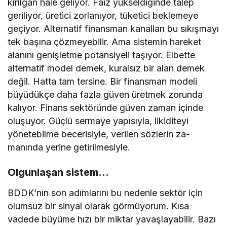
kırılgan hale geliyor. Fa­iz yükseldiğinde talep
geriliyor, üretici zorla­nıyor, tüketici beklemeye
geçiyor. Alternatif finansman kanalları bu sıkışmayı
tek başına çözmeyebilir. Ama sistemin hareket
alanını ge­nişletme potansiyeli taşıyor. Elbette
alterna­tif model demek, kuralsız bir alan demek
de­ğil. Hatta tam tersine. Bir finansman modeli
büyüdükçe daha fazla güven üretmek zorunda
kalıyor. Finans sektöründe güven zaman için­de
oluşuyor. Güçlü sermaye yapısıyla, likidite­yi
yönetebilme becerisiyle, verilen sözlerin za­
manında yerine getirilmesiyle.
Olgunlaşan sistem…
BDDK’nın son adımlarını bu nedenle sektör için
olumsuz bir sinyal olarak görmüyorum. Kı­sa
vadede büyüme hızı bir miktar yavaşlaya­bilir. Bazı