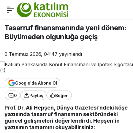
Tasarruf finansmanında
0
yeni dönem: Büyümeden
Tasarruf finansmanında yeni dönem:
Büyümeden olgunluğa geçiş
olgunluğa geçiş
9 Temmuz 2026, 04:47
yayınlandı
Google'da Abone Ol
0
Paylaş
Beğen
Prof. Dr. Ali Hepşen, Dünya Gazetesi’ndeki köşe
yazısında tasarruf finansman sektöründeki
güncel gelişmeleri değerlendirdi. Hepşen’in
yazısının tamamını okuyabilirsiniz: