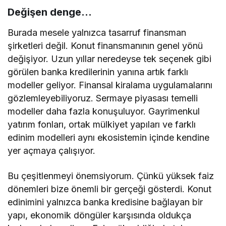
Değişen denge…
Burada mesele yalnızca tasarruf finansman
şirketleri değil. Konut finansmanının genel yö­nü
değişiyor. Uzun yıllar neredeyse tek seçe­nek gibi
görülen banka kredilerinin yanına ar­tık farklı
modeller geliyor. Finansal kiralama uygulamalarını
gözlemleyebiliyoruz. Sermaye piyasası temelli
modeller daha fazla konuşulu­yor. Gayrimenkul
yatırım fonları, ortak mülki­yet yapıları ve farklı
edinim modelleri aynı eko­sistemin içinde kendine
yer açmaya çalışıyor.
Bu çeşitlenmeyi önemsiyorum. Çünkü yük­sek faiz
dönemleri bize önemli bir gerçeği gös­terdi. Konut
edinimini yalnızca banka kre­disine bağlayan bir
yapı, ekonomik döngüler karşısında oldukça