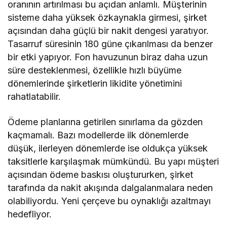
oranının artırılması bu açıdan an­lamlı. Müşterinin
sisteme daha yüksek özkay­nakla girmesi, şirket
açısından daha güçlü bir nakit dengesi yaratıyor.
Tasarruf süresinin 180 güne çıkarılması da benzer
bir etki yapıyor. Fon havuzunun biraz daha uzun
süre desteklenme­si, özellikle hızlı büyüme
dönemlerinde şirket­lerin likidite yönetimini
rahatlatabilir.
Ödeme planlarına getirilen sınırlama da göz­den
kaçmamalı. Bazı modellerde ilk dönem­lerde
düşük, ilerleyen dönemlerde ise oldukça yüksek
taksitlerle karşılaşmak mümkündü. Bu yapı müşteri
açısından ödeme baskısı oluştu­rurken, şirket
tarafında da nakit akışında dal­galanmalara neden
olabiliyordu. Yeni çerçeve bu oynaklığı azaltmayı
hedefliyor.