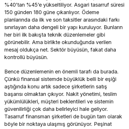
%40’tan %45’e yükseltiliyor. Asga­ri tasarruf süresi
150 günden 180 güne çıkarı­lıyor. Ödeme
planlarında da ilk ve son taksitler arasındaki farkı
sınırlayan daha dengeli bir ya­pı kuruluyor. Bunların
her biri ilk bakışta tek­nik düzenlemeler gibi
görünebilir. Ama birlikte okunduğunda verilen
mesaj oldukça net. Sektör büyüsün, fakat daha
kontrollü büyüsün.
Bence düzenlemenin en önemli tarafı da bu­rada.
Çünkü finansal sistemde büyüklük belli bir eşiği
aştığında konu artık sadece şirketlerin satış
başarısı olmaktan çıkıyor. Nakit yönetimi, teslim
yükümlülükleri, müşteri beklentileri ve sistemin
güvenilirliği çok daha belirleyici hale geliyor.
Tasarruf finansman şirketleri de bugün tam olarak
böyle bir noktaya ulaşmış görünü­yor. Peşinat