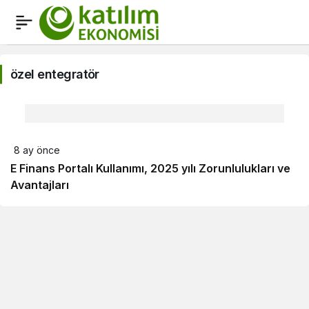
özel
entegratör
özel entegratör
Haberleri
8 ay önce
E Finans Portalı Kullanımı, 2025 yılı Zorunlulukları ve
Avantajları