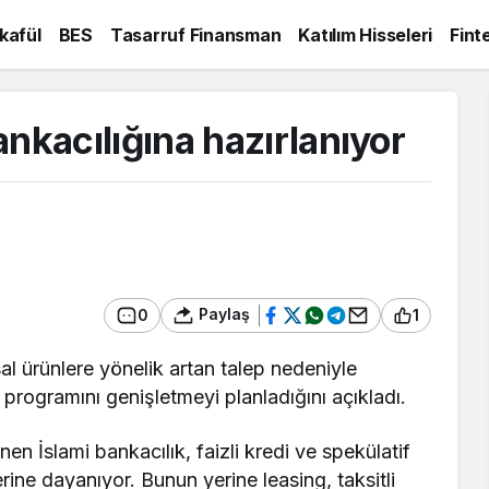
kafül
BES
Tasarruf Finansman
Katılım Hisseleri
Fint
ankacılığına hazırlanıyor
Paylaş
0
1
l ürünlere yönelik artan talep nedeniyle
 programını genişletmeyi planladığını açıkladı.
en İslami bankacılık, faizli kredi ve spekülatif
erine dayanıyor. Bunun yerine leasing, taksitli