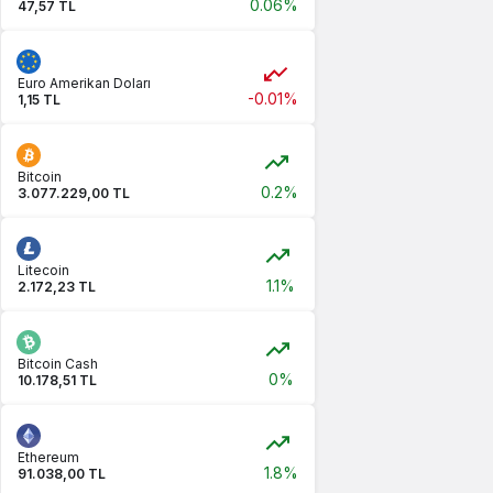
0.06%
47,57 TL
Euro Amerikan Doları
-0.01%
1,15 TL
Bitcoin
0.2%
3.077.229,00 TL
Litecoin
1.1%
2.172,23 TL
Bitcoin Cash
0%
10.178,51 TL
Ethereum
1.8%
91.038,00 TL