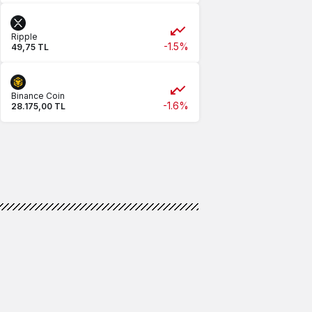
Ripple
-1.5%
49,75 TL
Binance Coin
-1.6%
28.175,00 TL