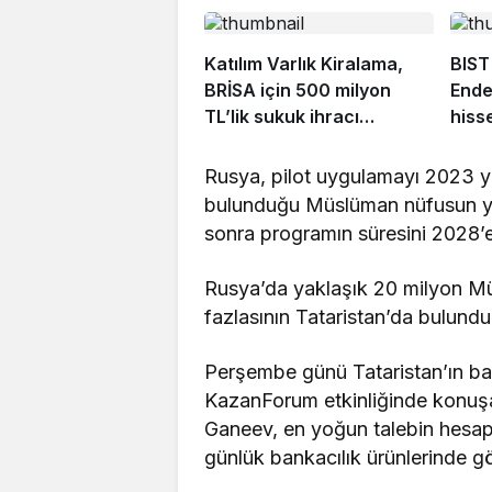
Katılım Varlık Kiralama,
BIST
BRİSA için 500 milyon
Ende
TL’lik sukuk ihracı
hiss
tamamladı
Rusya, pilot uygulamayı 2023 yı
bulunduğu Müslüman nüfusun y
sonra programın süresini 2028’e
Rusya’da yaklaşık 20 milyon Mü
fazlasının Tataristan’da bulunduğ
Perşembe günü Tataristan’ın ba
KazanForum etkinliğinde konuş
Ganeev, en yoğun talebin hesapl
günlük bankacılık ürünlerinde g