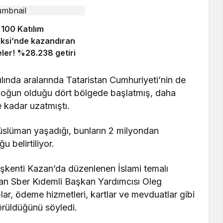
 100 Katılım
ksi’nde kazandıran
eler! %28.238 getiri
lında aralarında Tataristan Cumhuriyeti’nin de
oğun olduğu dört bölgede başlatmış, daha
 kadar uzatmıştı.
slüman yaşadığı, bunların 2 milyondan
u belirtiliyor.
şkenti Kazan’da düzenlenen İslami temalı
an Sber Kıdemli Başkan Yardımcısı Oleg
ar, ödeme hizmetleri, kartlar ve mevduatlar gibi
örüldüğünü söyledi.