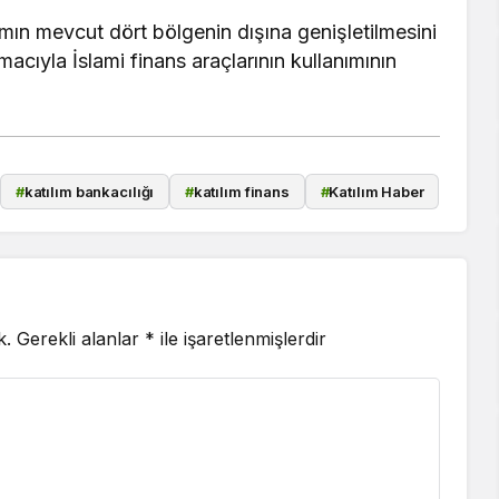
ramın mevcut dört bölgenin dışına genişletilmesini
acıyla İslami finans araçlarının kullanımının
#
katılım bankacılığı
#
katılım finans
#
Katılım Haber
k.
Gerekli alanlar
*
ile işaretlenmişlerdir