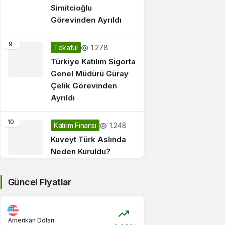
Simitcioğlu
Görevinden Ayrıldı
9
1.278
Tekafül
Türkiye Katılım Sigorta
Genel Müdürü Güray
Çelik Görevinden
Ayrıldı
10
1.248
Katılım Finansı
Kuveyt Türk Aslında
Neden Kuruldu?
Güncel Fiyatlar
Amerikan Doları