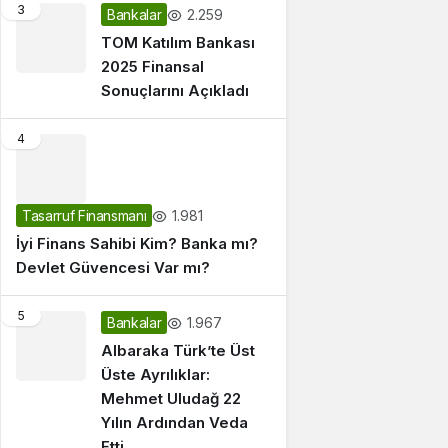
3
2.259
Bankalar
TOM Katılım Bankası
2025 Finansal
Sonuçlarını Açıkladı
4
1.981
Tasarruf Finansmanı
İyi Finans Sahibi Kim? Banka mı?
Devlet Güvencesi Var mı?
5
1.967
Bankalar
Albaraka Türk’te Üst
Üste Ayrılıklar:
Mehmet Uludağ 22
Yılın Ardından Veda
Etti