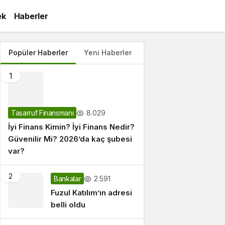
ek
Haberler
Popüler Haberler
Yeni Haberler
1
8.029
Tasarruf Finansmanı
İyi Finans Kimin? İyi Finans Nedir?
Güvenilir Mi? 2026’da kaç şubesi
var?
2
2.591
Bankalar
Fuzul Katılım’ın adresi
belli oldu