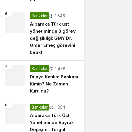
6
1.546
Bankalar
Albaraka Türk üst
yönetiminde 3 görev
değişikliği: GMY Dr.
Ömer Emeç görevini
bıraktı
7
1.478
Bankalar
Dünya Katılım Bankası
Kimin? Ne Zaman
Kuruldu?
8
1.364
Bankalar
Albaraka Türk Üst
Yönetiminde Bayrak
Değişimi: Turgut