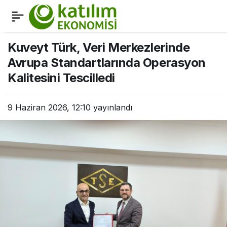
Ziraat Katılım’da yeni
0
Paylaş
Genel Müdür Yardımcısı
Kuveyt Türk, Veri Merkezlerinde
Avrupa Standartlarında Operasyon
Kalitesini Tescilledi
9 Haziran 2026, 12:10
yayınlandı