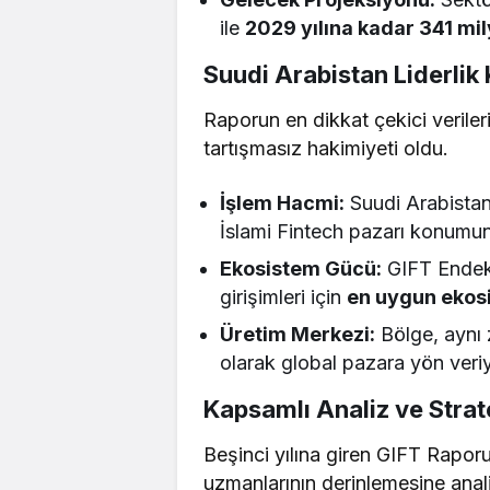
ile
2029 yılına kadar 341 mil
​Suudi Arabistan Liderli
​Raporun en dikkat çekici veriler
tartışmasız hakimiyeti oldu.
İşlem Hacmi:
Suudi Arabistan
İslami Fintech pazarı konumu
Ekosistem Gücü:
GIFT Endeksi
girişimleri için
en uygun ekos
Üretim Merkezi:
Bölge, aynı 
olarak global pazara yön veriy
​Kapsamlı Analiz ve Strat
​Beşinci yılına giren GIFT Rapor
uzmanlarının derinlemesine anali