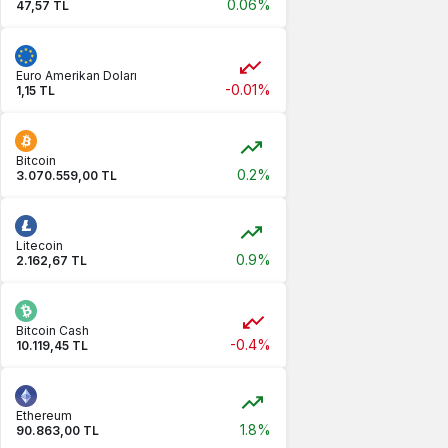
0.06%
47,57 TL
Euro Amerikan Doları
-0.01%
1,15 TL
Bitcoin
0.2%
3.070.559,00 TL
Litecoin
0.9%
2.162,67 TL
Bitcoin Cash
-0.4%
10.119,45 TL
Ethereum
1.8%
90.863,00 TL