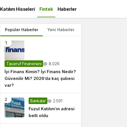
Katılım Hisseleri
Fintek
Haberler
Popüler Haberler
Yeni Haberler
1
8.026
Tasarruf Finansmanı
İyi Finans Kimin? İyi Finans Nedir?
Güvenilir Mi? 2026’da kaç şubesi
var?
2
2.591
Bankalar
Fuzul Katılım’ın adresi
belli oldu