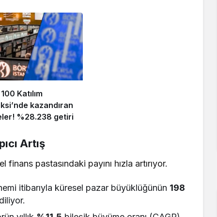
 100 Katılım
ksi’nde kazandıran
eler! %28.238 getiri
ıcı Artış
l finans pastasındaki payını hızla artırıyor.
mi itibarıyla küresel pazar büyüklüğünün
198
iliyor.
rün yıllık
%11,5
bileşik büyüme oranı (CAGR)