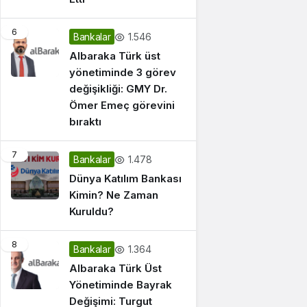
6
1.546
Bankalar
Albaraka Türk üst
yönetiminde 3 görev
değişikliği: GMY Dr.
Ömer Emeç görevini
bıraktı
7
1.478
Bankalar
Dünya Katılım Bankası
Kimin? Ne Zaman
Kuruldu?
8
1.364
Bankalar
Albaraka Türk Üst
Yönetiminde Bayrak
Değişimi: Turgut