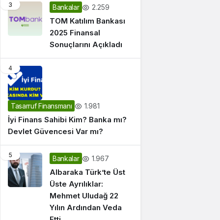
3
2.259
Bankalar
TOM Katılım Bankası
2025 Finansal
Sonuçlarını Açıkladı
4
1.981
Tasarruf Finansmanı
İyi Finans Sahibi Kim? Banka mı?
Devlet Güvencesi Var mı?
5
1.967
Bankalar
Albaraka Türk’te Üst
Üste Ayrılıklar:
Mehmet Uludağ 22
Yılın Ardından Veda
Etti