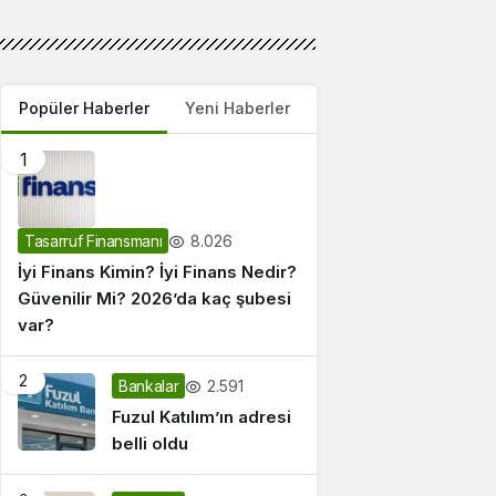
Popüler Haberler
Yeni Haberler
1
8.026
Tasarruf Finansmanı
İyi Finans Kimin? İyi Finans Nedir?
Güvenilir Mi? 2026’da kaç şubesi
var?
2
2.591
Bankalar
Fuzul Katılım’ın adresi
belli oldu