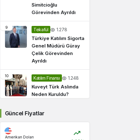
Simitcioğlu
Görevinden Ayrıldı
9
1.278
Tekafül
Türkiye Katılım Sigorta
Genel Müdürü Güray
Çelik Görevinden
Ayrıldı
10
1.248
Katılım Finansı
Kuveyt Türk Aslında
Neden Kuruldu?
Güncel Fiyatlar
Amerikan Doları