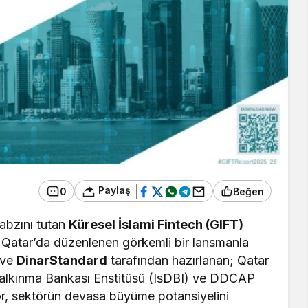
Paylaş
0
Beğen
nabzını tutan
Küresel İslami Fintech (GIFT)
Qatar’da düzenlenen görkemli bir lansmanla
ve
DinarStandard
tarafından hazırlanan; Qatar
Kalkınma Bankası Enstitüsü (IsDBI) ve DDCAP
por, sektörün devasa büyüme potansiyelini