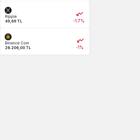
Ripple
-1.7%
49,69 TL
Binance Coin
-1%
28.206,00 TL