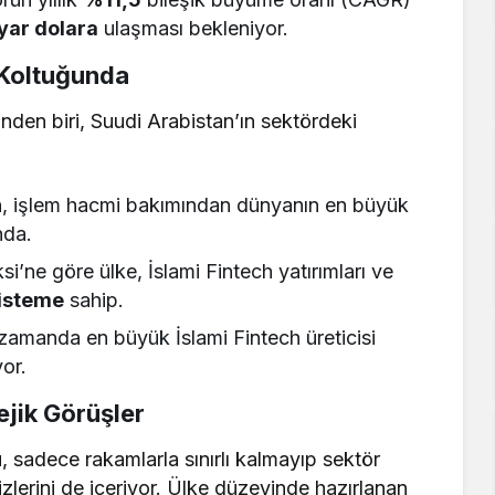
yar dolara
ulaşması bekleniyor.
k Koltuğunda
inden biri, Suudi Arabistan’ın sektördeki
, işlem hacmi bakımından dünyanın en büyük
nda.
’ne göre ülke, İslami Fintech yatırımları ve
isteme
sahip.
zamanda en büyük İslami Fintech üreticisi
or.
ejik Görüşler
u, sadece rakamlarla sınırlı kalmayıp sektör
zlerini de içeriyor. Ülke düzeyinde hazırlanan