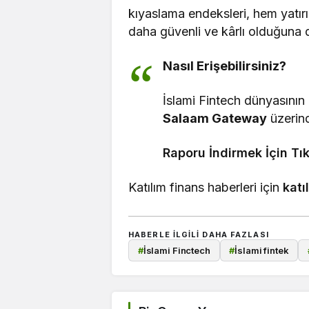
kıyaslama endeksleri, hem yatırı
daha güvenli ve kârlı olduğuna da
Nasıl Erişebilirsiniz?
İslami Fintech dünyasının
Salaam Gateway
üzerind
Raporu İndirmek İçin Tık
Katılım finans haberleri için
katı
HABERLE ILGILI DAHA FAZLASI
#
İslami Finctech
#
İslami fintek