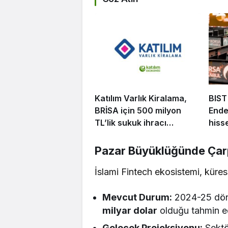
Katılım Varlık Kiralama,
BIST
BRİSA için 500 milyon
Ende
TL’lik sukuk ihracı
hiss
tamamladı
Pazar Büyüklüğünde Çarp
​İslami Fintech ekosistemi, kürese
Mevcut Durum:
2024-25 döne
milyar dolar
olduğu tahmin ed
Gelecek Projeksiyonu:
Sektö