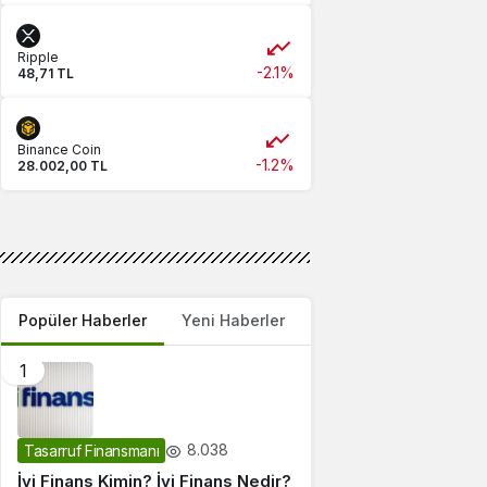
Ripple
-2.1%
48,71 TL
Binance Coin
-1.2%
28.002,00 TL
Popüler Haberler
Yeni Haberler
1
8.038
Tasarruf Finansmanı
İyi Finans Kimin? İyi Finans Nedir?