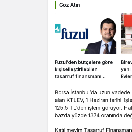
Göz Atın
Fuzul’den bütçelere göre
Bire
kişiselleştirilebilen
yeni
tasarruf finansmanı
Evle
modeli
dest
uygu
Borsa İstanbul’da uzun vadede g
alan KTLEV, 1 Haziran tarihli i
125,5 TL’den işlem görüyor. Haft
bazda yüzde 1374 oranında değer
Katılımevim Tasarruf Finansman 