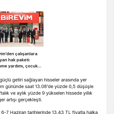
vim’den çalışanlara
 yan hak paketi:
nme yardımı, çocuk
eği ve kira desteği
laması başladı
üçlü getiri sağlayan hisseler arasında yer
şlem gününde saat 13.08’de yüzde 0,5 düşüşle
alık ve aylık yüzde 9 yükselen hissede yıllık
 artışı gerçekleşti.
6-7 Haziran tarihlerinde 13,43 TL fiyatla halka