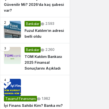
Güvenilir Mi? 2026’da kaç şubesi
var?
2
2.593
Bankalar
Fuzul Katılım’ın adresi
belli oldu
3
2.260
Bankalar
TOM Katılım Bankası
2025 Finansal
Sonuçlarını Açıkladı
4
1.982
Tasarruf Finansmanı
İyi Finans Sahibi Kim? Banka mı?