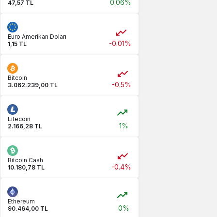
0.06%
47,57 TL
Euro Amerikan Doları
-0.01%
1,15 TL
Bitcoin
-0.5%
3.062.239,00 TL
Litecoin
1%
2.166,28 TL
Bitcoin Cash
-0.4%
10.180,78 TL
Ethereum
0%
90.464,00 TL