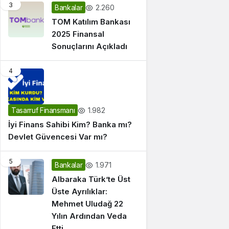
3
2.260
Bankalar
TOM Katılım Bankası
2025 Finansal
Sonuçlarını Açıkladı
4
1.982
Tasarruf Finansmanı
İyi Finans Sahibi Kim? Banka mı?
Devlet Güvencesi Var mı?
5
1.971
Bankalar
Albaraka Türk’te Üst
Üste Ayrılıklar:
Mehmet Uludağ 22
Yılın Ardından Veda
Etti