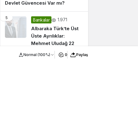
Devlet Güvencesi Var mı?
5
1.971
Bankalar
Albaraka Türk’te Üst
Üste Ayrılıklar:
Mehmet Uludağ 22
Yılın Ardından Veda
Normal (100%)
0
Paylaş
Etti
6
1.548
Bankalar
Albaraka Türk üst
yönetiminde 3 görev
değişikliği: GMY Dr.
Ömer Emeç görevini
bıraktı
7
1.481
Bankalar