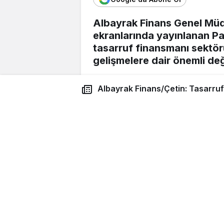
Albayrak Finans Genel Mü
ekranlarında yayınlanan P
tasarruf finansmanı sektörü
gelişmelere dair önemli de
“Sektör, Bankacılığın Ta
Albayrak Finans/Çetin: Tasarruf Finansmanı Bankacılığın
Sektörün bankacılığa bir alterna
vurgulayan Çetin, tasarruf fina
Tamamlayıcısıdır
maliyetlerinin yüksek olduğu dö
olduğunu belirtti. Çetin, “Bizde
katılımcının aylık ödeme gücüne 
oluşturuyoruz. Sistemimiz tamam
“Dijitalleşme ve Yapay Z
Yeni bir kuruluş olduklarının altı