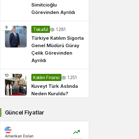
Simitcioğlu
Görevinden Ayrıldı
9
1.281
Tekafül
Türkiye Katılım Sigorta
Genel Müdürü Güray
Çelik Görevinden
Ayrıldı
10
1.251
Katılım Finansı
Kuveyt Türk Aslında
Neden Kuruldu?
Güncel Fiyatlar
Amerikan Doları