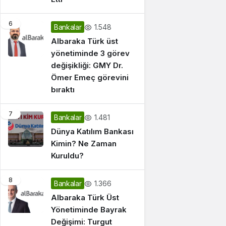
6
1.548
Bankalar
Albaraka Türk üst
yönetiminde 3 görev
değişikliği: GMY Dr.
Ömer Emeç görevini
bıraktı
7
1.481
Bankalar
Dünya Katılım Bankası
Kimin? Ne Zaman
Kuruldu?
8
1.366
Bankalar
Albaraka Türk Üst
Yönetiminde Bayrak
Değişimi: Turgut