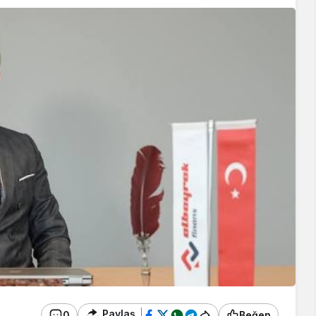
Paylaş
0
Beğen