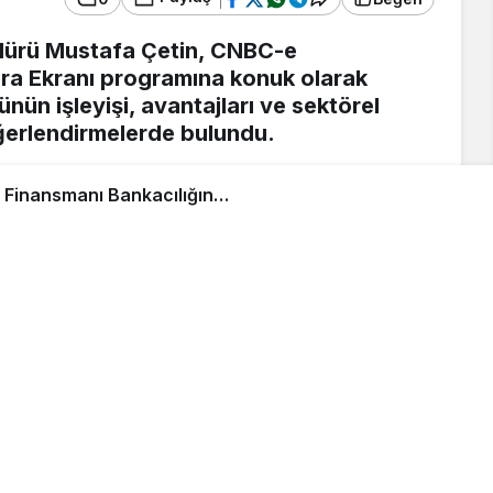
dürü Mustafa Çetin, CNBC-e
ara Ekranı programına konuk olarak
nün işleyişi, avantajları ve sektörel
ğerlendirmelerde bulundu.
mamlayıcısı”
tif değil, tamamlayıcı bir yapı olduğunu
nsmanının özellikle finansmana erişim
nemlerde vatandaşlar için önemli bir ihtiyaç
 kredi skorları gibi süreçler yok. Tamamen
ve kapasitesine göre ‘terzi usulü’ bir plan
en faizsiz çalışıyor” dedi.
eka Odaklıyız”
nı çizen Çetin, Albayrak Finans’ın dijital süreçlere