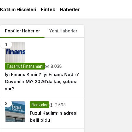
Katılım Hisseleri
Fintek
Haberler
Popüler Haberler
Yeni Haberler
1
8.038
Tasarruf Finansmanı
İyi Finans Kimin? İyi Finans Nedir?
Güvenilir Mi? 2026’da kaç şubesi
var?
2
2.593
Bankalar
Fuzul Katılım’ın adresi
belli oldu