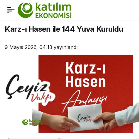
Bakan Şimşek: Küresel
0
Paylaş
Katılım Finansta
Karz-ı Hasen ile 144 Yuva Kuruldu
hedefimiz ilk 5
9 Mayıs 2026, 04:13
yayınlandı