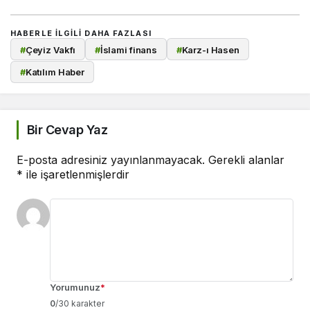
HABERLE ILGILI DAHA FAZLASI
#
Çeyiz Vakfı
#
İslami finans
#
Karz-ı Hasen
#
Katılım Haber
Bir Cevap Yaz
E-posta adresiniz yayınlanmayacak.
Gerekli alanlar
*
ile işaretlenmişlerdir
Yorumunuz
*
0
/30 karakter