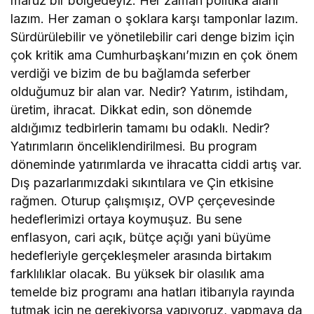
maruz bir bölgedeyiz. Her zaman politika alanı
lazım. Her zaman o şoklara karşı tamponlar lazım.
Sürdürülebilir ve yönetilebilir cari denge bizim için
çok kritik ama Cumhurbaşkanı’mızın en çok önem
verdiği ve bizim de bu bağlamda seferber
olduğumuz bir alan var. Nedir? Yatırım, istihdam,
üretim, ihracat. Dikkat edin, son dönemde
aldığımız tedbirlerin tamamı bu odaklı. Nedir?
Yatırımların önceliklendirilmesi. Bu program
döneminde yatırımlarda ve ihracatta ciddi artış var.
Dış pazarlarımızdaki sıkıntılara ve Çin etkisine
rağmen. Oturup çalışmışız, OVP çerçevesinde
hedeflerimizi ortaya koymuşuz. Bu sene
enflasyon, cari açık, bütçe açığı yani büyüme
hedefleriyle gerçekleşmeler arasında birtakım
farklılıklar olacak. Bu yüksek bir olasılık ama
temelde biz programı ana hatları itibarıyla rayında
tutmak için ne gerekiyorsa yapıyoruz, yapmaya da