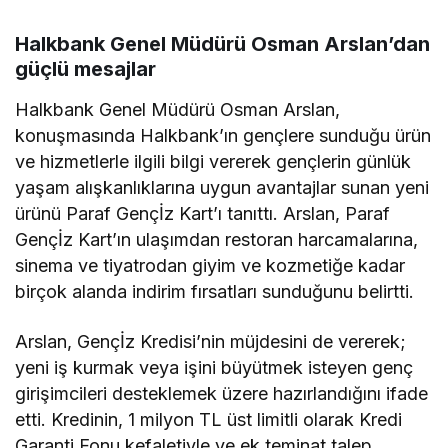
caiz mi? Halka arz helal
mi?
Halkbank Genel Müdürü Osman Arslan’dan
güçlü mesajlar
Halkbank Genel Müdürü Osman Arslan,
konuşmasında Halkbank’ın gençlere sunduğu ürün
ve hizmetlerle ilgili bilgi vererek gençlerin günlük
yaşam alışkanlıklarına uygun avantajlar sunan yeni
ürünü Paraf Gençİz Kart’ı tanıttı. Arslan, Paraf
Gençİz Kart’ın ulaşımdan restoran harcamalarına,
sinema ve tiyatrodan giyim ve kozmetiğe kadar
birçok alanda indirim fırsatları sunduğunu belirtti.
Arslan, Gençİz Kredisi’nin müjdesini de vererek;
yeni iş kurmak veya işini büyütmek isteyen genç
girişimcileri desteklemek üzere hazırlandığını ifade
etti. Kredinin, 1 milyon TL üst limitli olarak Kredi
Garanti Fonu kefaletiyle ve ek teminat talep