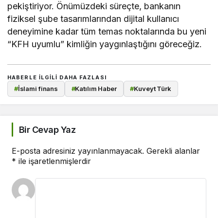
pekiştiriyor. Önümüzdeki süreçte, bankanın
fiziksel şube tasarımlarından dijital kullanıcı
deneyimine kadar tüm temas noktalarında bu yeni
“KFH uyumlu” kimliğin yaygınlaştığını göreceğiz.
HABERLE ILGILI DAHA FAZLASI
#
İslami finans
#
Katılım Haber
#
Kuveyt Türk
Bir Cevap Yaz
E-posta adresiniz yayınlanmayacak.
Gerekli alanlar
*
ile işaretlenmişlerdir