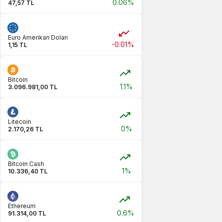
0.06%
47,57 TL
Euro Amerikan Doları
-0.01%
1,15 TL
Bitcoin
1.1%
3.096.981,00 TL
Litecoin
0%
2.170,26 TL
Bitcoin Cash
1%
10.336,40 TL
Ethereum
0.6%
91.314,00 TL