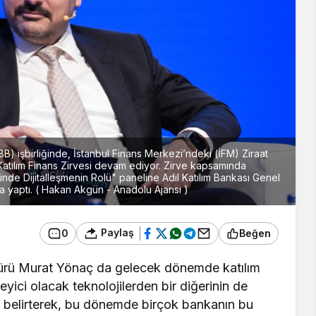
KBB) işbirliğinde, İstanbul Finans Merkezi’ndeki (İFM) Ziraat
atılım Finans Zirvesi devam ediyor. Zirve kapsamında
inde Dijitalleşmenin Rolü" paneline Adil Katılım Bankası Genel
 yaptı. ( Hakan Akgün - Anadolu Ajansı )
Paylaş
0
Beğen
dürü Murat Yönaç da gelecek dönemde katılım
leyici olacak teknolojilerden bir diğerinin de
belirterek, bu dönemde birçok bankanın bu