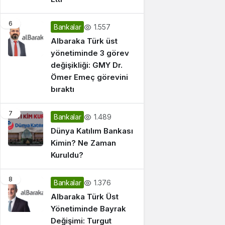
6
1.557
Bankalar
Albaraka Türk üst
yönetiminde 3 görev
değişikliği: GMY Dr.
Ömer Emeç görevini
bıraktı
7
1.489
Bankalar
Dünya Katılım Bankası
Kimin? Ne Zaman
Kuruldu?
8
1.376
Bankalar
Albaraka Türk Üst
Yönetiminde Bayrak
Değişimi: Turgut