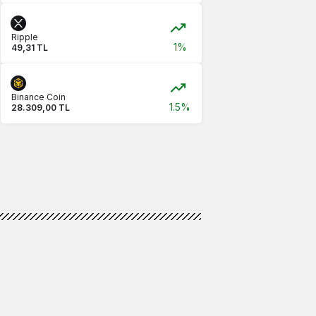
Ripple
1%
49,31 TL
Binance Coin
1.5%
28.309,00 TL