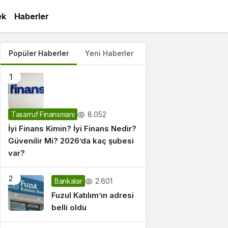
ek
Haberler
Popüler Haberler
Yeni Haberler
1
8.052
Tasarruf Finansmanı
İyi Finans Kimin? İyi Finans Nedir?
Güvenilir Mi? 2026’da kaç şubesi
var?
2
2.601
Bankalar
Fuzul Katılım’ın adresi
belli oldu