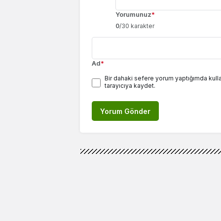
Yorumunuz
*
0
/30 karakter
Ad
*
Bir dahaki sefere yorum yaptığımda kull
tarayıcıya kaydet.
Yorum Gönder