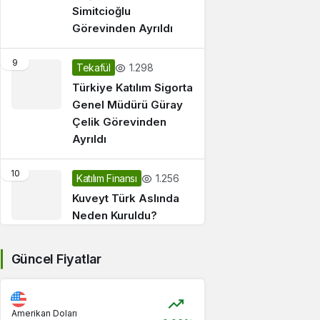
Simitcioğlu
Görevinden Ayrıldı
9
1.298
Tekafül
Türkiye Katılım Sigorta
Genel Müdürü Güray
Çelik Görevinden
Ayrıldı
10
1.256
Katılım Finansı
Kuveyt Türk Aslında
Neden Kuruldu?
Güncel Fiyatlar
Amerikan Doları