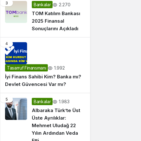
3
2.270
Bankalar
TOM Katılım Bankası
2025 Finansal
Sonuçlarını Açıkladı
4
1.992
Tasarruf Finansmanı
İyi Finans Sahibi Kim? Banka mı?
Devlet Güvencesi Var mı?
5
1.983
Bankalar
Albaraka Türk’te Üst
Üste Ayrılıklar:
Mehmet Uludağ 22
Yılın Ardından Veda
Etti