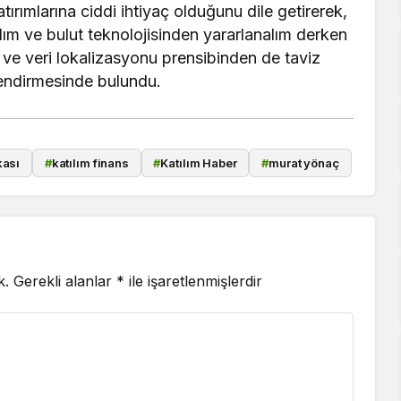
atırımlarına ciddi ihtiyaç olduğunu dile getirerek,
lım ve bulut teknolojisinden yararlanalım derken
 ve veri lokalizasyonu prensibinden de taviz
endirmesinde bulundu.
kası
#
katılım finans
#
Katılım Haber
#
murat yönaç
k.
Gerekli alanlar
*
ile işaretlenmişlerdir