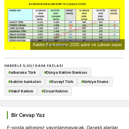
Katılım Bankalarının 2025 şube ve çalısan sayısı
HABERLE ILGILI DAHA FAZLASI
#
albaraka Türk
#
Dünya Katılım Bankası
#
katılım bankaları
#
Kuveyt Türk
#
türkiye finans
#
Vakıf Katılım
#
Ziraat Katılım
Bir Cevap Yaz
E-posta adresiniz yayınlanmayacak.
Gerekli alanlar