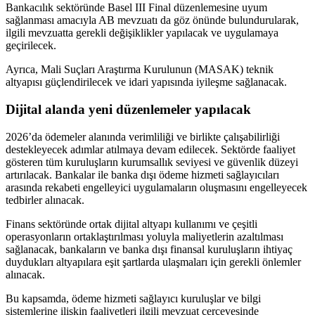
Bankacılık sektöründe Basel III Final düzenlemesine uyum
sağlanması amacıyla AB mevzuatı da göz önünde bulundurularak,
ilgili mevzuatta gerekli değişiklikler yapılacak ve uygulamaya
geçirilecek.
Ayrıca, Mali Suçları Araştırma Kurulunun (MASAK) teknik
altyapısı güçlendirilecek ve idari yapısında iyileşme sağlanacak.
Dijital alanda yeni düzenlemeler yapılacak
2026’da ödemeler alanında verimliliği ve birlikte çalışabilirliği
destekleyecek adımlar atılmaya devam edilecek. Sektörde faaliyet
gösteren tüm kuruluşların kurumsallık seviyesi ve güvenlik düzeyi
artırılacak. Bankalar ile banka dışı ödeme hizmeti sağlayıcıları
arasında rekabeti engelleyici uygulamaların oluşmasını engelleyecek
tedbirler alınacak.
Finans sektöründe ortak dijital altyapı kullanımı ve çeşitli
operasyonların ortaklaştırılması yoluyla maliyetlerin azaltılması
sağlanacak, bankaların ve banka dışı finansal kuruluşların ihtiyaç
duydukları altyapılara eşit şartlarda ulaşmaları için gerekli önlemler
alınacak.
Bu kapsamda, ödeme hizmeti sağlayıcı kuruluşlar ve bilgi
sistemlerine ilişkin faaliyetleri ilgili mevzuat çerçevesinde