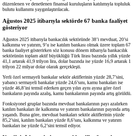
düzenlenen ve denetlenen finansal kuruluşların katılımıyla topluluk
bulutu kullanımı yaygınlaştırılacak.
Ağustos 2025 itibarıyla sektörde 67 banka faaliyet
gösteriyor
Ağustos 2025 itibarıyla bankacılık sektöründe 38’i mevduat, 20’si
kalkınma ve yatırım, 9’u ise katılım bankası olmak üzere toplam 67
banka faaliyet gösterirken söz konusu dönem itibarıyla bankacılık
sektörünün toplam aktif büyüklüğü Türk lirası bazında yıllık yüzde
41,1 artarak 41,9 trilyon lira, dolar bazında ise yüzde 16,9 artarak 1
trilyon 22 milyar dolar olarak gerçekleşti.
Yerli özel sermayeli bankalar sektör aktiflerinin yüzde 28,7’sini,
yabancı sermayeli bankalar yüzde 24,6’sını, kamu bankaları ise
yüzde 46,8’ini temsil ederken geçen yılın aynı ayına göre özel
bankaların payında azalış, kamu bankalarının payında artış görüldü.
Fonksiyonel gruplar bazında mevduat bankalarının payı azalırken
katılım bankaları ile kalkınma ve yatırım bankalarının payında artış
yaşandı. Buna göre, mevduat bankaları sektör aktiflerinin yüzde
85,2’sini, katılım bankaları yüzde 8,6’sını, kalkınma ve yatırım
bankaları ise yüzde 6,2’sini temsil ediyor.