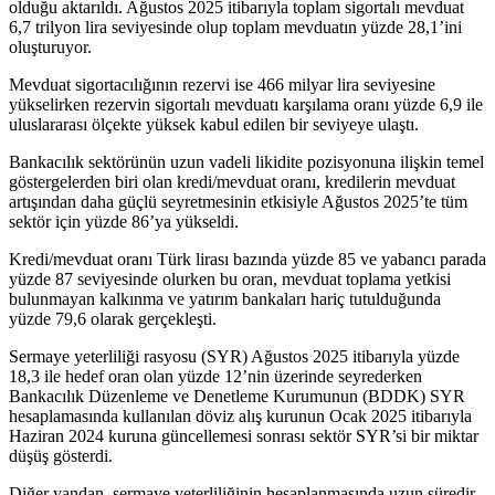
olduğu aktarıldı. Ağustos 2025 itibarıyla toplam sigortalı mevduat
6,7 trilyon lira seviyesinde olup toplam mevduatın yüzde 28,1’ini
oluşturuyor.
Mevduat sigortacılığının rezervi ise 466 milyar lira seviyesine
yükselirken rezervin sigortalı mevduatı karşılama oranı yüzde 6,9 ile
uluslararası ölçekte yüksek kabul edilen bir seviyeye ulaştı.
Bankacılık sektörünün uzun vadeli likidite pozisyonuna ilişkin temel
göstergelerden biri olan kredi/mevduat oranı, kredilerin mevduat
artışından daha güçlü seyretmesinin etkisiyle Ağustos 2025’te tüm
sektör için yüzde 86’ya yükseldi.
Kredi/mevduat oranı Türk lirası bazında yüzde 85 ve yabancı parada
yüzde 87 seviyesinde olurken bu oran, mevduat toplama yetkisi
bulunmayan kalkınma ve yatırım bankaları hariç tutulduğunda
yüzde 79,6 olarak gerçekleşti.
Sermaye yeterliliği rasyosu (SYR) Ağustos 2025 itibarıyla yüzde
18,3 ile hedef oran olan yüzde 12’nin üzerinde seyrederken
Bankacılık Düzenleme ve Denetleme Kurumunun (BDDK) SYR
hesaplamasında kullanılan döviz alış kurunun Ocak 2025 itibarıyla
Haziran 2024 kuruna güncellemesi sonrası sektör SYR’si bir miktar
düşüş gösterdi.
Diğer yandan, sermaye yeterliliğinin hesaplanmasında uzun süredir