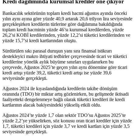
Kredi dağılımında kurumsal krediler öne çıkıyor
Bankacılık sektörünün toplam kredi hacmi ağustos ayında önceki
yılın aynı ayına göre yüzde 40,9 artarak 20,6 trilyon lira seviyesinde
gerçekleşirken kredilerin türlerine göre dağılımına bakıldığında
toplam kredi hacminin yüzde 46’sı kurumsal kredilerden, yüzde
26,2’si KOBİ kredilerinden, yüzde 12,2’si tüketici kredilerinden ve
yüzde 15,7’si kredi kartlarından oluştu.
Sürdürülen sıkı parasal duruşun yanı sıra finansal istikrarı
destekleyici makro ihtiyati tedbirler çerçevesinde ticari ve tüketici
kredilerine yönelik aylık büyüme sınırları uygulanırken bu
çerçevede, Ağustos 2025’te geçen yılın aynı dönemine göre ticari
kredi artışı yüzde 39,2, tüketici kredi artışı ise yüzde 39,6
seviyesinde gerçekleşti.
Ağustos 2024 ile kıyaslandığında kredilerin takibe dönüşüm
oranında (TDO) bir miktar artış gözlenirken, bu gelişmede iktisadi
faaliyetteki dengelenmeye bağlı olarak tüketici kredileri ile kredi
kartlarının alacak bakiyesindeki yükseliş etkili oldu.
Ağustos 2024’te yüzde 1,7 olan sektör TDO’su Ağustos 2025’te
yüzde 2,2’ye yükselirken, söz konusu oran ticari krediler için yüzde
1,7, tüketici kredileri için yüzde 3,7 ve kredi kartları için yüzde 3,5
seviyesinde gerçekleşti.