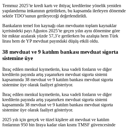
Temmuz 2025’te kredi kartı ve ihtiyaç kredilerine yönelik yeniden
yapılandırma imkanının getirilirken, bu kapsamda ilerleyen dönemde
sektör TDO’sunun gerileyeceği değerlendirildi.
Bankaların temel fon kaynağı olan mevduatın toplam kaynaklar
içerisindeki payı Ağustos 2025’te geçen yılın aynı dönemine göre
bir miktar azalarak yüzde 57,3’e gerilerken bu azalışta hem Türk
lirası hem de YP mevduat payındaki düşüş etkili oldu.
38 mevduat ve 9 katılım bankası mevduat sigorta
sistemine üye
İhraç edilen menkul kıymetlerin, kısa vadeli fonların ve diğer
kredilerin payında artış yaşanırken mevduat sigorta sistemi
kapsamında 38 mevduat ve 9 katılım bankası mevduat sigorta
sistemine üye olarak faaliyet gösteriyor.
İhraç edilen menkul kıymetlerin, kısa vadeli fonların ve diğer
kredilerin payında artış yaşanırken mevduat sigorta sistemi
kapsamında 38 mevduat ve 9 katılım bankası mevduat sigorta
sistemine üye olarak faaliyet gösteriyor.
2025 yılı için gerçek ve tüzel kişilere ait mevduat ve katılım
fonlarının 950 bin liraya kadar olan kısmı TMSF güvencesinde