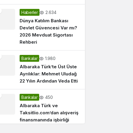
2.634
Haberler
Dünya Katılım Bankası
Devlet Güvencesi Var mı?
2026 Mevduat Sigortası
Rehberi
1.980
Bankalar
Albaraka Türk’te Üst Üste
Ayrılıklar: Mehmet Uludağ
22 Yılın Ardından Veda Etti
450
Bankalar
Albaraka Türk ve
Taksitlio.com’dan alışveriş
finansmanında işbirliği