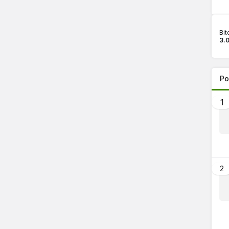
Bit
3.
Po
1
2