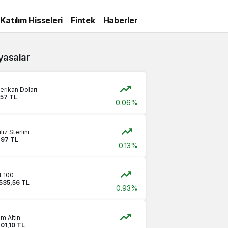
Katılım Hisseleri
Fintek
Haberler
yasalar
rikan Doları
,57 TL
0.06%
iliz Sterlini
,97 TL
0.13%
t 100
.535,56 TL
0.93%
m Altın
01,10 TL