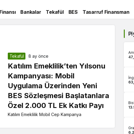
 Finansı
Bankalar
Tekafül
BES
Tasarruf Finansman
Pi
Ame
Tekafül
8 ay önce
47
Katılım Emeklilik’ten Yılsonu
Kampanyası: Mobil
İng
63
Uygulama Üzerinden Yeni
BES Sözleşmesi Başlatanlara
Bis
Özel 2.000 TL Ek Katkı Payı
13
Katılım Emeklilik Mobil Cep Kampanya
Gra
6.2