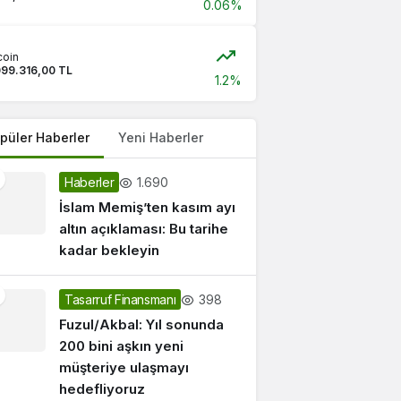
0.06%
coin
099.316,00 TL
1.2%
püler Haberler
Yeni Haberler
1.690
Haberler
İslam Memiş’ten kasım ayı
altın açıklaması: Bu tarihe
kadar bekleyin
398
Tasarruf Finansmanı
Fuzul/Akbal: Yıl sonunda
200 bini aşkın yeni
müşteriye ulaşmayı
hedefliyoruz