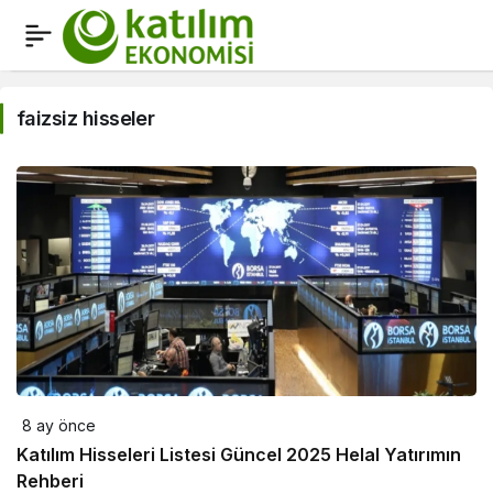
faizsiz
hisseler
faizsiz hisseler
Haberleri
8 ay önce
Katılım Hisseleri Listesi Güncel 2025 Helal Yatırımın
Rehberi