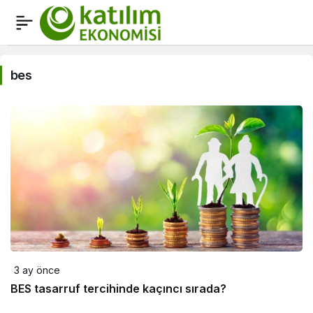
bes
Haberleri
bes
3 ay önce
BES tasarruf tercihinde kaçıncı sırada?