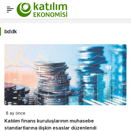
bddk
Haberleri
bddk
8 ay önce
Katılım finans kuruluşlarının muhasebe
standartlarına ilişkin esaslar düzenlendi