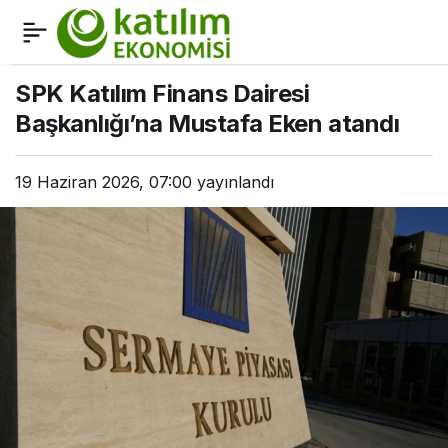
Azerbaycan, İslam
0
Paylaş
Kalkınma Bankası
SPK Katılım Finans Dairesi
Başkanlığı’na Mustafa Eken atandı
Grubu’nun yıllık
19 Haziran 2026, 07:00
yayınlandı
toplantılarına ev
sahipliği yaptı